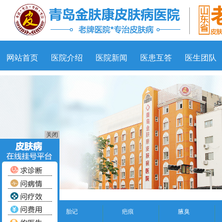
网站首页
医院介绍
医院新闻
医患互答
医生团队
关闭
胎记
疤痕
腋臭