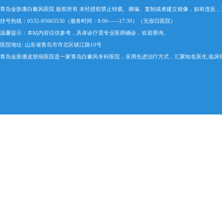
青岛金肤康白癜风医院 版权所有 未经授权禁止转载、摘编、复制或者建立镜像，如有违反
挂号热线：0532-85663530（服务时间：8:00——17:30）（无假日医院）
温馨提示：本站内容仅供参考，具体诊疗需专业医师确诊，欢迎垂询。
医院地址: 山东省青岛市市北区镇江路10号
青岛金肤康皮肤病医院是一家青岛白癜风专科医院，采用先进治疗方式，汇聚知名医生,临床