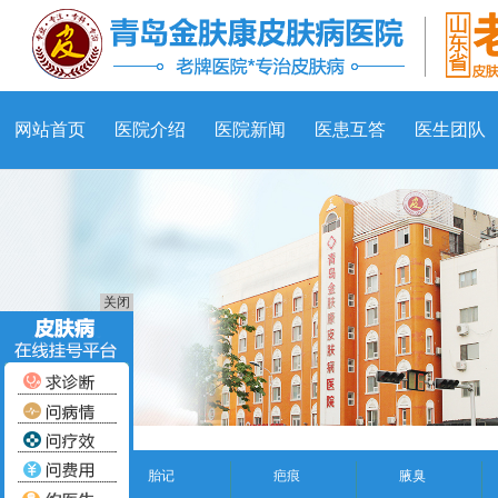
网站首页
医院介绍
医院新闻
医患互答
医生团队
关闭
胎记
疤痕
腋臭