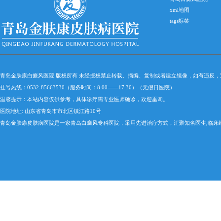
xml地图
tags标签
青岛金肤康白癜风医院 版权所有 未经授权禁止转载、摘编、复制或者建立镜像，如有违反
挂号热线：0532-85663530（服务时间：8:00——17:30）（无假日医院）
温馨提示：本站内容仅供参考，具体诊疗需专业医师确诊，欢迎垂询。
医院地址: 山东省青岛市市北区镇江路10号
青岛金肤康皮肤病医院是一家青岛白癜风专科医院，采用先进治疗方式，汇聚知名医生,临床