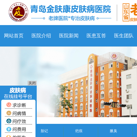
网站首页
医院介绍
医院新闻
医患互答
医生团队
关闭
胎记
疤痕
腋臭