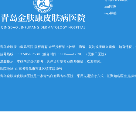
xml地图
tags标签
青岛金肤康白癜风医院 版权所有 未经授权禁止转载、摘编、复制或者建立镜像，如有违反
挂号热线：0532-85663530（服务时间：8:00——17:30）（无假日医院）
温馨提示：本站内容仅供参考，具体诊疗需专业医师确诊，欢迎垂询。
医院地址: 山东省青岛市市北区镇江路10号
青岛金肤康皮肤病医院是一家青岛白癜风专科医院，采用先进治疗方式，汇聚知名医生,临床