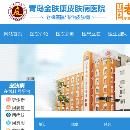
网站首页
医院介绍
医院新闻
医患互答
医生团队
关闭
胎记
疤痕
腋臭