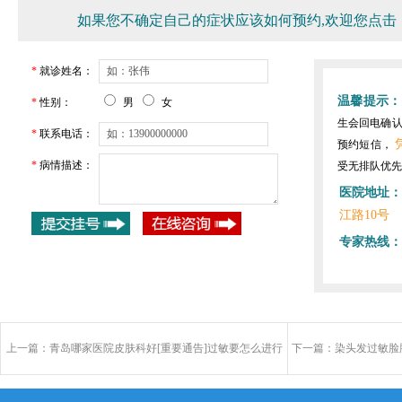
如果您不确定自己的症状应该如何预约,欢迎您点击
*
就诊姓名：
温馨提示：
*
性别：
男
女
生会回电确
*
联系电话：
预约短信，
*
病情描述：
受无排队优先
医院地址：
江路10号
专家热线：
上一篇：
青岛哪家医院皮肤科好[重要通告]过敏要怎么进行
下一篇：
染头发过敏脸
护理?