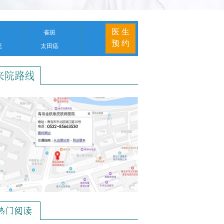
医 生
雀斑
预 约
疣
太田痣