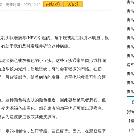
青岛
新时间：2023-10-10
青岛
青岛
青岛
头状瘤病毒(HPV)引起的。扁平疣初期症状并不明显，很
青岛
，有助于我们及时发现并确诊这种病症。
青岛
青岛
现淡褐色或灰褐色的小丘疹。这些丘疹通常呈圆形或椭圆
扁平
面通常较为光滑，质地坚硬，有时会有轻微的凹陷。在初
青岛
背、脚背等部位。随着病情的发展，扁平疣的数量可能会逐
青岛
青岛
。这种颜色与皮肤的颜色相近，因此容易被患者忽视。但
，变为深褐色或黑色。部分患者的扁平疣还可能出现瘙痒、
[榜
误认为是皮肤过敏或其他皮肤病。
【精
（推
一定的相似性，如汗管瘤、粟丘疹等。因此，在观察扁平