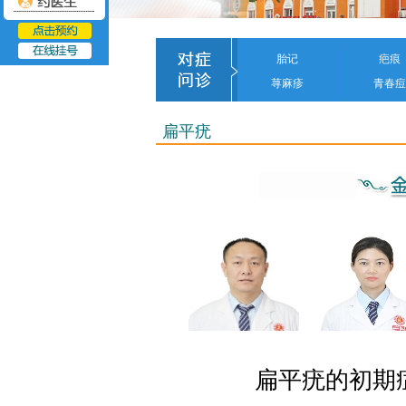
胎记
疤痕
荨麻疹
青春痘
扁平疣
扁平疣的初期