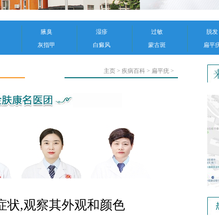
腋臭
湿疹
过敏
脱发
灰指甲
白癜风
蒙古斑
扁平
主页
>
疾病百科
>
扁平疣
>
症状,观察其外观和颜色