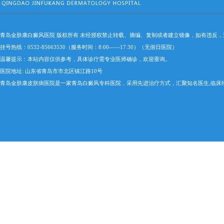
青岛金肤康白癜风医院 版权所有 未经授权禁止转载、摘编、复制或者建立镜像，如有违反
挂号热线：0532-85663530（服务时间：8:00——17:30）（无假日医院）
温馨提示：本站内容仅供参考，具体诊疗需专业医师确诊，欢迎垂询。
医院地址: 山东省青岛市市北区镇江路10号
青岛金肤康皮肤病医院是一家青岛白癜风专科医院，采用先进治疗方式，汇聚知名医生,临床