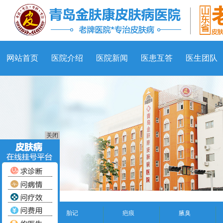
网站首页
医院介绍
医院新闻
医患互答
医生团队
关闭
胎记
疤痕
腋臭