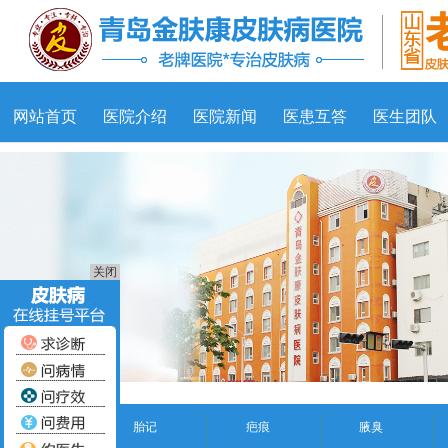
网站首页
医院介绍
医院新闻
医患互答
医生团队
关闭
胎记
疤痕
腋臭