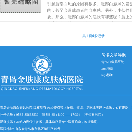
引起腿部白斑的原因有很多。腿部白癜风的发
的，甚至会造成患者的自卑感。另外，小伙伴
要。那么，腿部白癜风的症状有哪些呢？腿上的
应该怎么诊治？ 白斑的数量一般很少，只...
[
共
1
页
6
条记录
阅读文章导航
青岛白癜风医院
xml地图
tags标签
青岛金肤康白癜风医院 版权所有 未经授权禁止转载、摘编、复制或者建立镜像，如有违反
挂号热线：0532-85663530（服务时间：8:00——17:30）（无假日医院）
温馨提示：本站内容仅供参考，具体诊疗需专业医师确诊，欢迎垂询。
医院地址: 山东省青岛市市北区镇江路10号