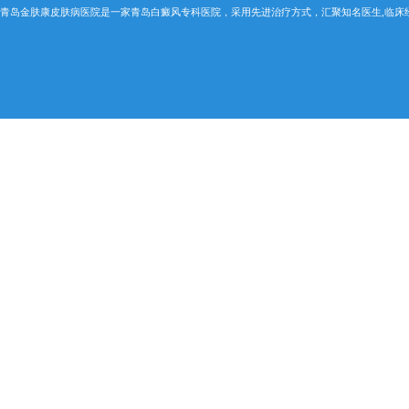
青岛金肤康皮肤病医院是一家青岛白癜风专科医院，采用先进治疗方式，汇聚知名医生,临床