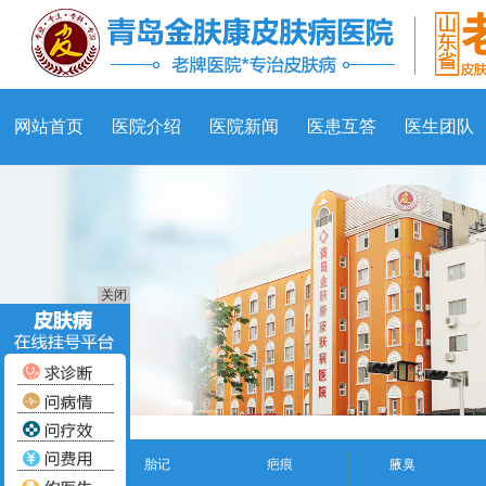
网站首页
医院介绍
医院新闻
医患互答
医生团队
关闭
胎记
疤痕
腋臭