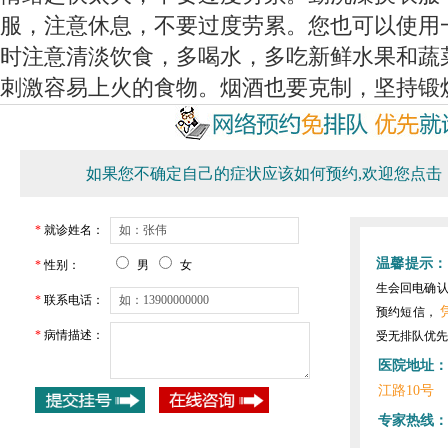
服，注意休息，不要过度劳累。您也可以使用
时注意清淡饮食，多喝水，多吃新鲜水果和蔬
刺激容易上火的食物。烟酒也要克制，坚持锻
如果您不确定自己的症状应该如何预约,欢迎您点击
*
就诊姓名：
温馨提示：
*
性别：
男
女
生会回电确
*
联系电话：
预约短信，
*
病情描述：
受无排队优先
医院地址：
江路10号
专家热线：