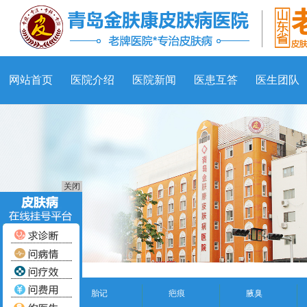
网站首页
医院介绍
医院新闻
医患互答
医生团队
关闭
胎记
疤痕
腋臭