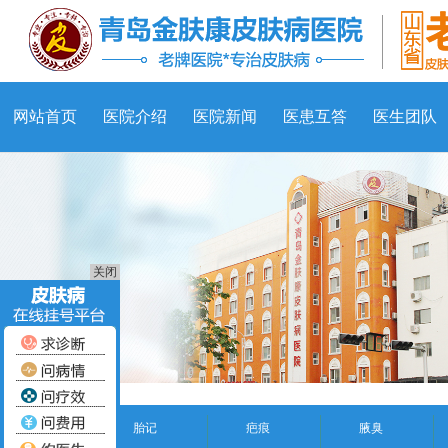
网站首页
医院介绍
医院新闻
医患互答
医生团队
关闭
胎记
疤痕
腋臭