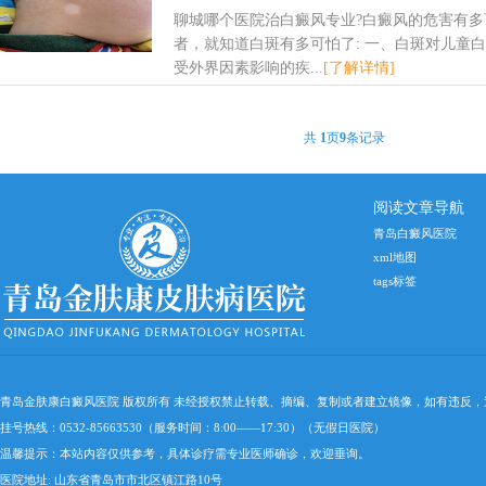
聊城哪个医院治白癜风专业?白癜风的危害有多
者，就知道白斑有多可怕了: 一、白斑对儿童
受外界因素影响的疾...
[了解详情]
共
1
页
9
条记录
阅读文章导航
青岛白癜风医院
xml地图
tags标签
青岛金肤康白癜风医院 版权所有 未经授权禁止转载、摘编、复制或者建立镜像，如有违反
挂号热线：0532-85663530（服务时间：8:00——17:30）（无假日医院）
温馨提示：本站内容仅供参考，具体诊疗需专业医师确诊，欢迎垂询。
医院地址: 山东省青岛市市北区镇江路10号