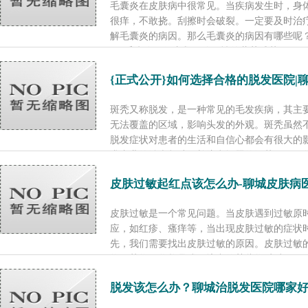
毛囊炎在皮肤病中很常见。当疾病发生时，身
很痒，不敢挠。刮擦时会破裂。一定要及时治
解毛囊炎的病因。那么毛囊炎的病因有哪些呢？
1、毛囊炎一般由凝固酶阳性的葡萄球菌...
[了
{正式公开}如何选择合格的脱发医院|
斑秃又称脱发，是一种常见的毛发疾病，其主
无法覆盖的区域，影响头发的外观。斑秃虽然
脱发症状对患者的生活和自信心都会有很大的
求专业的治疗帮助，并注意问题的细节...
[了解
皮肤过敏起红点该怎么办-聊城皮肤病
皮肤过敏是一个常见问题。当皮肤遇到过敏原
应，如红疹、瘙痒等，当出现皮肤过敏的症状时
先，我们需要找出皮肤过敏的原因。皮肤过敏
物、药物、化妆品或环境中的某些物质过敏...
脱发该怎么办？聊城治脱发医院哪家