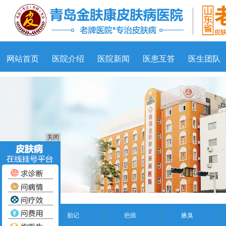
网站首页
医院介绍
医院新闻
医患互答
医生团队
关闭
胎记
疤痕
腋臭