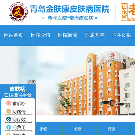
网站首页
医院介绍
医院新闻
医患互答
医生团队
关闭
胎记
疤痕
腋臭