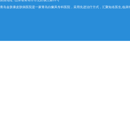
医院地址: 山东省青岛市市北区镇江路10号
青岛金肤康皮肤病医院是一家青岛白癜风专科医院，采用先进治疗方式，汇聚知名医生,临床