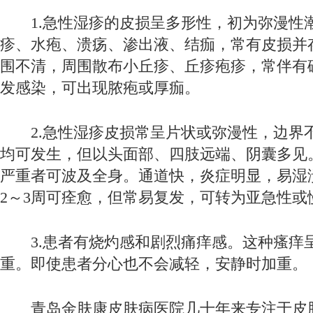
1.急性湿疹的皮损呈多形性，初为弥漫性
疹、水疱、溃疡、渗出液、结痂，常有皮损并
围不清，周围散布小丘疹、丘疹疱疹，常伴有
发感染，可出现脓疱或厚痂。
2.急性湿疹皮损常呈片状或弥漫性，边界
均可发生，但以头面部、四肢远端、阴囊多见
严重者可波及全身。通道快，炎症明显，易湿
2～3周可痊愈，但常易复发，可转为亚急性或
3.患者有烧灼感和剧烈痛痒感。这种瘙痒
重。即使患者分心也不会减轻，安静时加重。
青岛金肤康皮肤病医院几十年来专注于皮