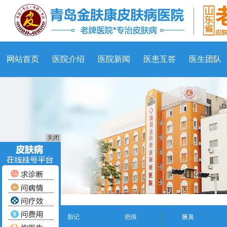
网站首页
医院介绍
医院新闻
医患互答
医生团队
关闭
胎记
疤痕
腋臭