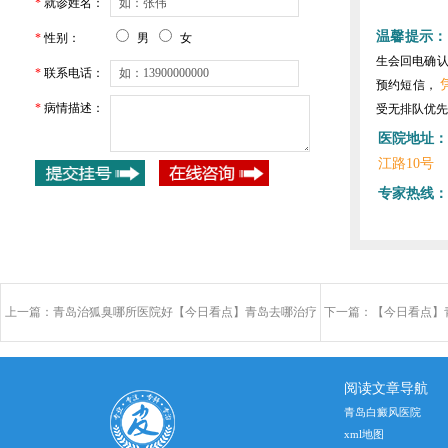
*
就诊姓名：
温馨提示：
*
性别：
男
女
生会回电确
*
联系电话：
预约短信，
*
病情描述：
受无排队优先
医院地址：
江路10号
专家热线：
上一篇：
青岛治狐臭哪所医院好【今日看点】青岛去哪治疗
下一篇：
【今日看点】
狐臭较好
阅读文章导航
青岛白癜风医院
xml地图