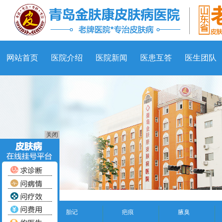
网站首页
医院介绍
医院新闻
医患互答
医生团队
关闭
胎记
疤痕
腋臭