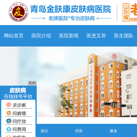
网站首页
医院介绍
医院新闻
医患互答
医生团队
关闭
胎记
疤痕
腋臭