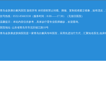
青岛金肤康白癜风医院 版权所有 未经授权禁止转载、摘编、复制或者建立镜像，如有违反
挂号热线：0532-85663530（服务时间：8:00——17:30）（无假日医院）
温馨提示：本站内容仅供参考，具体诊疗需专业医师确诊，欢迎垂询。
医院地址: 山东省青岛市市北区镇江路10号
青岛金肤康皮肤病医院是一家青岛白癜风专科医院，采用先进治疗方式，汇聚知名医生,临床