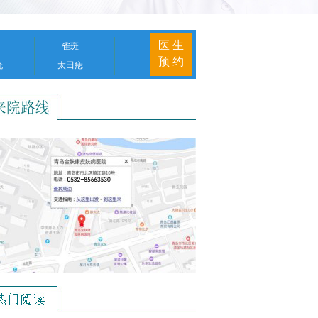
医 生
雀斑
预 约
疣
太田痣