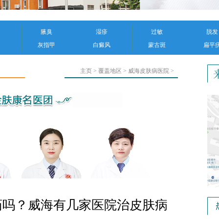
腋臭
湿疹
过敏
脱发
灰指甲
白癜风
蒙古斑
扁平
主页
>
覆盖地区
>
威海皮肤病医院
>
药吗？威海有几家医院治皮肤病