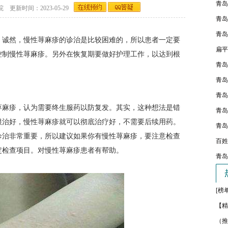
青岛
新时间：2023-05-29
青岛
青岛
诚然，慢性荨麻疹的诊治是比较困难的，所以患者一定要
扁平
控制慢性荨麻疹。另外在恢复期要做好护理工作，以达到根
青岛
青岛
青岛
麻疹，认为需要终生服药以防复发。其实，这种想法是错
青岛
根治好，慢性荨麻疹就可以彻底治疗好，不需要后续用药。
青岛
诊治非常重要，所以建议如果你有慢性荨麻疹，要注意检查
百姓
定检查项目。对慢性荨麻疹患者有帮助。
青岛
[榜
【精
（推