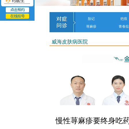
胎记
疤痕
荨麻疹
青春痘
威海皮肤病医院
慢性荨麻疹要终身吃