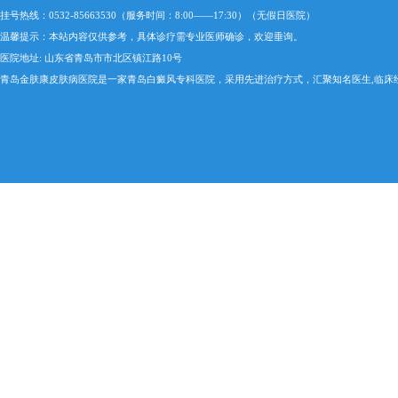
挂号热线：0532-85663530（服务时间：8:00——17:30）（无假日医院）
温馨提示：本站内容仅供参考，具体诊疗需专业医师确诊，欢迎垂询。
医院地址: 山东省青岛市市北区镇江路10号
青岛金肤康皮肤病医院是一家青岛白癜风专科医院，采用先进治疗方式，汇聚知名医生,临床