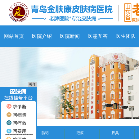
网站首页
医院介绍
医院新闻
医患互答
医生团队
关闭
胎记
疤痕
腋臭