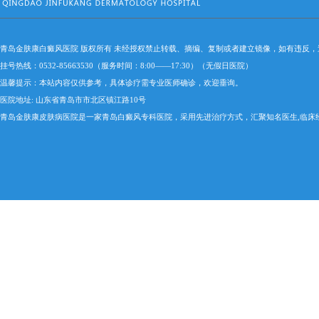
青岛金肤康白癜风医院 版权所有 未经授权禁止转载、摘编、复制或者建立镜像，如有违反
挂号热线：0532-85663530（服务时间：8:00——17:30）（无假日医院）
温馨提示：本站内容仅供参考，具体诊疗需专业医师确诊，欢迎垂询。
医院地址: 山东省青岛市市北区镇江路10号
青岛金肤康皮肤病医院是一家青岛白癜风专科医院，采用先进治疗方式，汇聚知名医生,临床