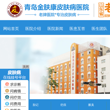
网站首页
医院介绍
医院新闻
医患互答
医生团队
关闭
胎记
疤痕
腋臭