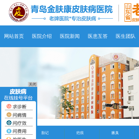
网站首页
医院介绍
医院新闻
医患互答
医生团队
关闭
胎记
疤痕
腋臭