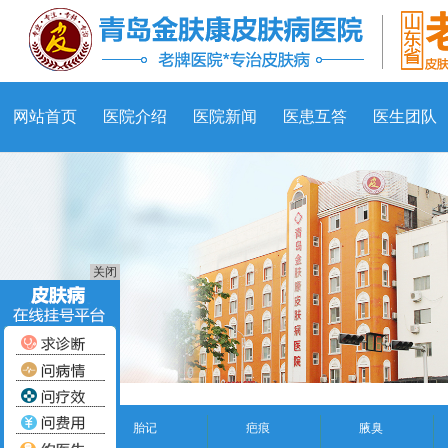
网站首页
医院介绍
医院新闻
医患互答
医生团队
关闭
胎记
疤痕
腋臭