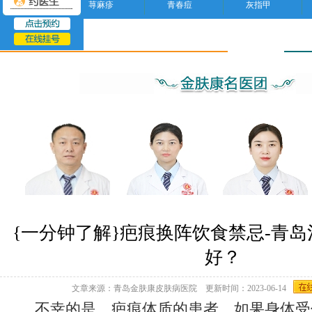
荨麻疹
青春痘
灰指甲
疤痕
{一分钟了解}疤痕换阵饮食禁忌-青
好？
文章来源：青岛金肤康皮肤病医院 更新时间：2023-06-14
不幸的是，疤痕体质的患者，如果身体受