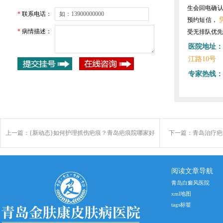
生会回电确
*
联系电话：
预约短信，
*
病情描述：
受无排队优先
医院地址：
江路10号
专家热线：
上一篇：
{新动态}如何护理抓伤疤痕？青岛疤痕院哪家好
下一篇：
青岛治疗疤
阅读文章导航
青岛白癜风医院
xml地图
tags标签