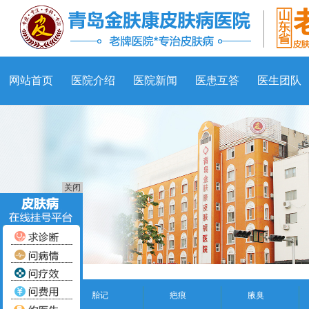
网站首页
医院介绍
医院新闻
医患互答
医生团队
关闭
胎记
疤痕
腋臭