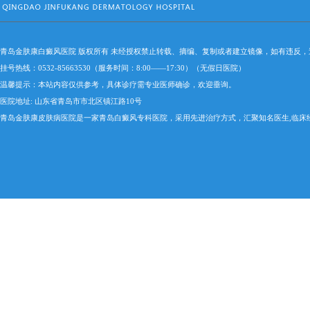
青岛金肤康白癜风医院 版权所有 未经授权禁止转载、摘编、复制或者建立镜像，如有违反
挂号热线：0532-85663530（服务时间：8:00——17:30）（无假日医院）
温馨提示：本站内容仅供参考，具体诊疗需专业医师确诊，欢迎垂询。
医院地址: 山东省青岛市市北区镇江路10号
青岛金肤康皮肤病医院是一家青岛白癜风专科医院，采用先进治疗方式，汇聚知名医生,临床