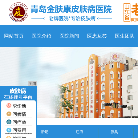
网站首页
医院介绍
医院新闻
医患互答
医生团队
关闭
胎记
疤痕
腋臭