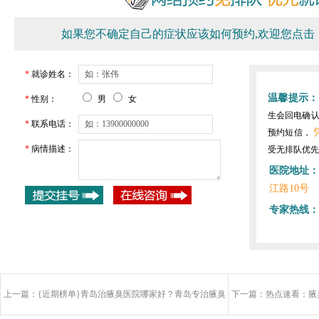
如果您不确定自己的症状应该如何预约,欢迎您点击
*
就诊姓名：
温馨提示：
*
性别：
男
女
生会回电确
*
联系电话：
预约短信，
*
病情描述：
受无排队优先
医院地址：
江路10号
专家热线：
上一篇：
{近期榜单}青岛治腋臭医院哪家好？青岛专治腋臭
下一篇：
热点速看：腋