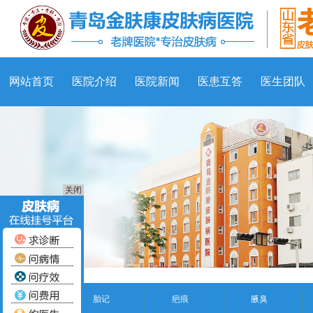
网站首页
医院介绍
医院新闻
医患互答
医生团队
关闭
胎记
疤痕
腋臭