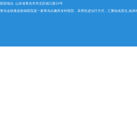
医院地址: 山东省青岛市市北区镇江路10号
青岛金肤康皮肤病医院是一家青岛白癜风专科医院，采用先进治疗方式，汇聚知名医生,临床