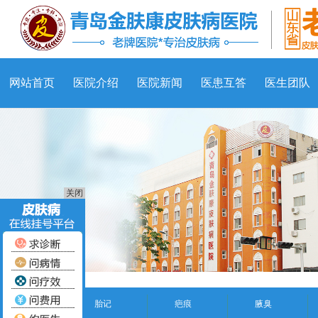
网站首页
医院介绍
医院新闻
医患互答
医生团队
关闭
胎记
疤痕
腋臭