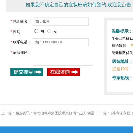
如果您不确定自己的症状应该如何预约,欢迎您点击
*
就诊姓名：
温馨提示：
*
性别：
男
女
生会回电确
*
联系电话：
预约短信，
*
病情描述：
受无排队优先
医院地址：
江路10号
专家热线：
上一篇：
精选资讯：青岛治荨麻疹医院哪家好|青岛皮肤病医
下一篇：
{荨麻疹专栏
院