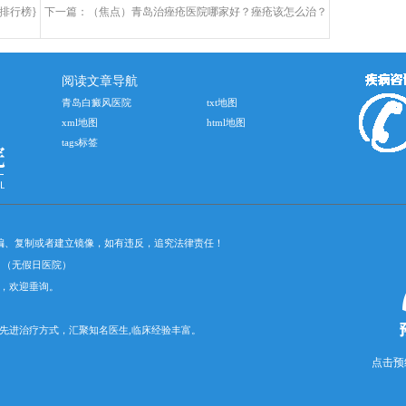
排行榜}
下一篇：
（焦点）青岛治痤疮医院哪家好？痤疮该怎么治？
阅读文章导航
青岛白癜风医院
txt地图
xml地图
html地图
tags标签
摘编、复制或者建立镜像，如有违反，追究法律责任！
30）（无假日医院）
，欢迎垂询。
先进治疗方式，汇聚知名医生,临床经验丰富。
点击预