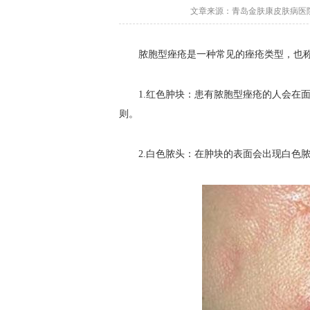
文章来源：青岛金肤康皮肤病医院 更
脓胞型痤疮是一种常见的痤疮类型，也称
1.红色肿块：患有脓胞型痤疮的人会在面
则。
2.白色脓头：在肿块的表面会出现白色脓