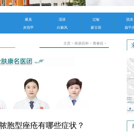
腋臭
湿疹
过敏
脱发
灰指甲
白癜风
蒙古斑
扁平
主页
>
疾病百科
>
青春痘
>
-脓胞型痤疮有哪些症状？