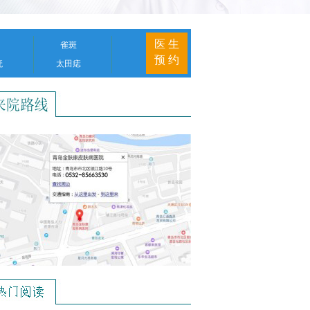
医 生
雀斑
预 约
疣
太田痣