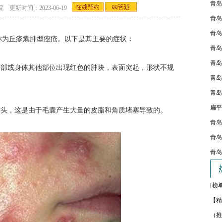
青岛
新时间：2023-06-19
青岛
青岛
为丘疹囊肿型痤疮。以下是其主要的症状：
青岛
青岛
部或身体其他部位出现红色的肿块，表面突起，形状不规
青岛
青岛
扁平
头，这是由于毛囊产生大量的皮脂和角质堵塞导致的。
青岛
青岛
青岛
[榜
【精
（推