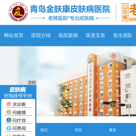
网站首页
医院介绍
医院新闻
医患互答
医生团队
关闭
胎记
疤痕
腋臭