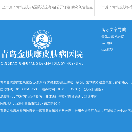
上一篇：
青岛皮肤病医院祛痘有名[公开评选]青岛闭合性痘
下一篇：
青岛皮肤科
痘怎么治？
阅读文章导航
青岛白癜风医院
xml地图
tags标签
青岛金肤康白癜风医院 版权所有 未经授权禁止转载、摘编、复制或者建立镜像，如有违反
挂号热线：0532-85663530（服务时间：8:00——17:30）（无假日医院）
温馨提示：本站内容仅供参考，具体诊疗需专业医师确诊，欢迎垂询。
医院地址: 山东省青岛市市北区镇江路10号
青岛金肤康皮肤病医院是一家青岛白癜风专科医院，采用先进治疗方式，汇聚知名医生,临床