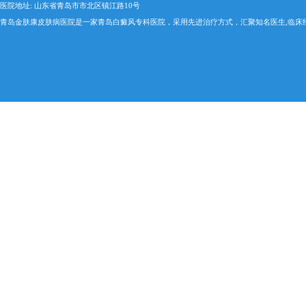
医院地址: 山东省青岛市市北区镇江路10号
青岛金肤康皮肤病医院是一家青岛白癜风专科医院，采用先进治疗方式，汇聚知名医生,临床