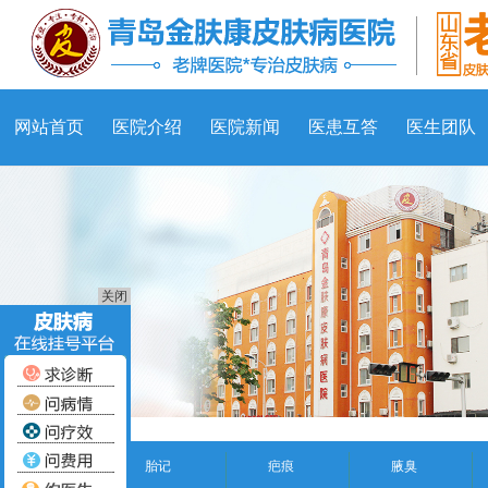
网站首页
医院介绍
医院新闻
医患互答
医生团队
关闭
胎记
疤痕
腋臭